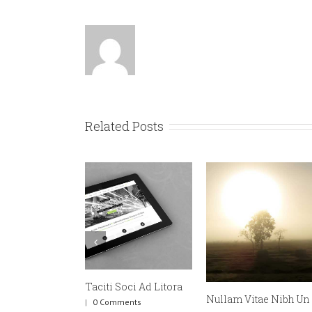
Related Posts
Proin So
July 31st, 2
Nullam Vitae Nibh Un Odiosters