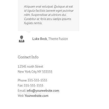
Aliquam erat volutpat. Quisque at est
id ligula facilisis laoreet eget pulvinar
nibh. Suspendisse at ultrices dui.
Donec At Mauris Enims
Curabitur ac felis arcu sadips ipsums
July 31st, 2012
|
0 Comments
fugiats nemis.
Luke Beck
,
Theme Fusion
Contact Info
12345 north Street
New York City, NY 555555
Phone: 555-555-5555
Fax: 555-555-5555
Email:
info@yourwebsite.com
Web:
Yourwebsite.com