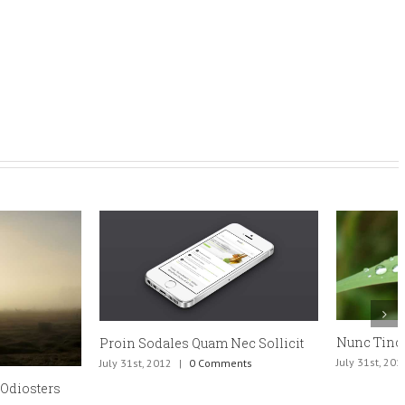
Nunc Tincidunt Elit Cursus
dales Quam Nec Sollicit
July 31st, 2012
|
0 Comments
012
|
0 Comments