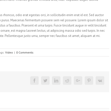
us rhoncus, odio erat egestas orci, in sollicitudin enim erat id est. Sed auctor
etium purus. Maecenas fermentum posuere sem vel posuere. Lorem ipsum dolor sit
tus a faucibus. Praesent et urna turpis. Fusce tincidunt augue in velit tincidunt
ornare, est magna laoreet lectus, ut adipiscing massa odio sed turpis. In nec
nte. Pellentesque justo urna, semper nec faucibus sit amet, aliquam at mi.
ags:
Video
|
0 Comments
Facebook
Twitter
Linkedin
Reddit
Google+
Pinterest
Vk