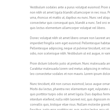
Vestibulum sodales ante a purus volutpat euismod. Proin s
non nibh sit amet ligula blandit ullamcorper in nec risus. 
urna, rhoncus et mattis ut, dapibus eu nunc. Nunc sed aliq
consectetur quis consequat quis, blandit a nunc. Sed orci era
quis lectus elementum ullamcorper volutpat vel libero.
Donec volutpat nibh sit amet libero ornare non laoreet arc
imperdiet fringilla sem eget euismod. Pellentesque habitan
Pellentesque adipiscing, neque ut pulvinar tincidunt, est s
odio, non scelerisque nibh. Vestibulum ut est augue, in vari
Proin dictum lobortis justo at pretium. Nunc malesuada ant
Curabitur malesuada lorem sed metus adipiscing in vehi
leo consectetur sodales et non mauris. Lorem ipsum dolor s
Nunc tincidunt, elit non cursus euismod, lacus augue ornar
Morbi dui lectus, pharetra nec elementum eget, vulputate u
quis porttitor turpis odio sit amet ligula. Duis dapibus fe
interdum eleifend, nulla nibh laoreet nisl, quis dignissim m
convallis quis, tristique vitae risus. Nullam molestie gravida
faucibus, justo eros porttitor mi, quis auctor lectus arcu s