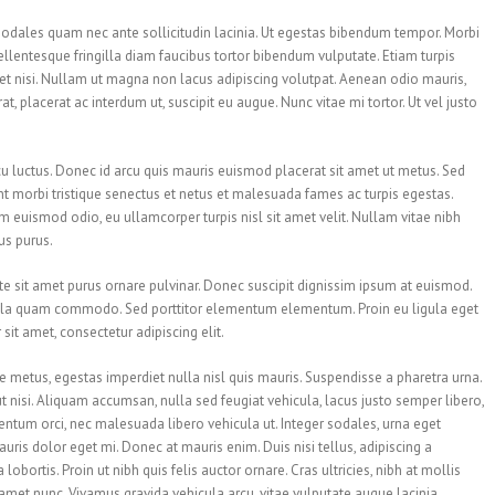
odales quam nec ante sollicitudin lacinia. Ut egestas bibendum tempor. Morbi
Pellentesque fringilla diam faucibus tortor bibendum vulputate. Etiam turpis
uet nisi. Nullam ut magna non lacus adipiscing volutpat. Aenean odio mauris,
t, placerat ac interdum ut, suscipit eu augue. Nunc vitae mi tortor. Ut vel justo
u luctus. Donec id arcu quis mauris euismod placerat sit amet ut metus. Sed
t morbi tristique senectus et netus et malesuada fames ac turpis egestas.
em euismod odio, eu ullamcorper turpis nisl sit amet velit. Nullam vitae nibh
us purus.
e sit amet purus ornare pulvinar. Donec suscipit dignissim ipsum at euismod.
cula quam commodo. Sed porttitor elementum elementum. Proin eu ligula eget
it amet, consectetur adipiscing elit.
e metus, egestas imperdiet nulla nisl quis mauris. Suspendisse a pharetra urna.
t nisi. Aliquam accumsan, nulla sed feugiat vehicula, lacus justo semper libero,
rmentum orci, nec malesuada libero vehicula ut. Integer sodales, urna eget
auris dolor eget mi. Donec at mauris enim. Duis nisi tellus, adipiscing a
 lobortis. Proin ut nibh quis felis auctor ornare. Cras ultricies, nibh at mollis
it amet nunc. Vivamus gravida vehicula arcu, vitae vulputate augue lacinia