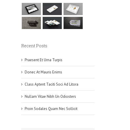
Recent Posts
Praesent Et Urna Turpis
Donec At Mauris Enims
Class Aptent Taciti Soci Ad Litora
Nullam Vitae Nibh Un Odiosters
Proin Sodales Quam Nec Sollicit
Class Aptent Taciti Soci 
July 31st, 2012
|
0 Comments