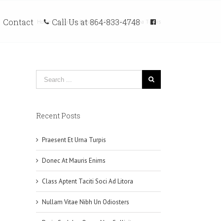
Call Us at 864-833-4748
Contact
Home
/
Creative
,
Design
/
Praesent Et Urna Turpis
Recent Posts
Praesent Et Urna Turpis
Donec At Mauris Enims
Class Aptent Taciti Soci Ad Litora
Nullam Vitae Nibh Un Odiosters