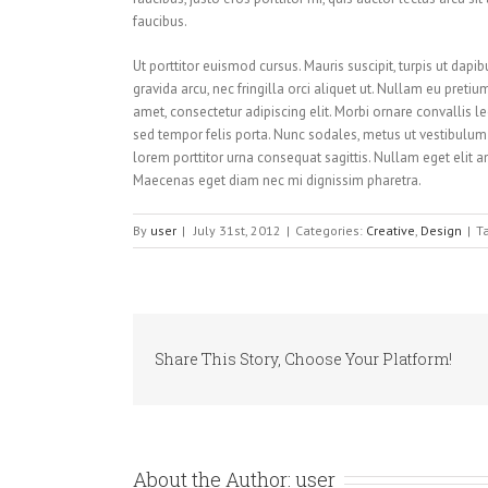
faucibus.
Ut porttitor euismod cursus. Mauris suscipit, turpis ut dapib
gravida arcu, nec fringilla orci aliquet ut. Nullam eu pr
amet, consectetur adipiscing elit. Morbi ornare convallis lec
sed tempor felis porta. Nunc sodales, metus ut vestibulum 
lorem porttitor urna consequat sagittis. Nullam eget elit a
Maecenas eget diam nec mi dignissim pharetra.
By
user
|
July 31st, 2012
|
Categories:
Creative
,
Design
|
T
Share This Story, Choose Your Platform!
About the Author:
user