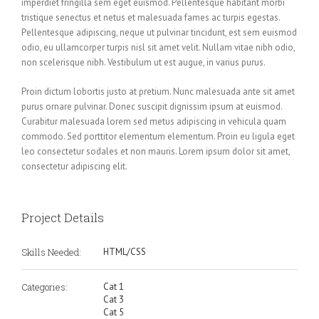
imperdiet fringilla sem eget euismod. Pellentesque habitant morbi
tristique senectus et netus et malesuada fames ac turpis egestas.
Pellentesque adipiscing, neque ut pulvinar tincidunt, est sem euismod
odio, eu ullamcorper turpis nisl sit amet velit. Nullam vitae nibh odio,
non scelerisque nibh. Vestibulum ut est augue, in varius purus.
Proin dictum lobortis justo at pretium. Nunc malesuada ante sit amet
purus ornare pulvinar. Donec suscipit dignissim ipsum at euismod.
Curabitur malesuada lorem sed metus adipiscing in vehicula quam
commodo. Sed porttitor elementum elementum. Proin eu ligula eget
leo consectetur sodales et non mauris. Lorem ipsum dolor sit amet,
consectetur adipiscing elit.
Project Details
Skills Needed:
HTML/CSS
Categories:
Cat 1
Cat 3
Cat 5