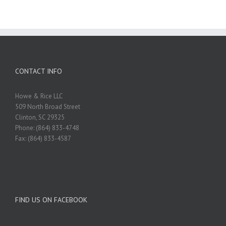
CONTACT INFO
Howe & Rice LLC
509 North Broad Street
Clinton, SC 29325
Phone: (864) 833-4748
Fax: (864) 833-4587
FIND US ON FACEBOOK