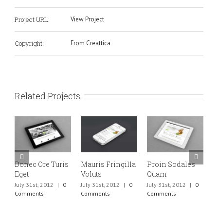
Project URL:
View Project
Copyright:
From Creattica
Related Projects
Donec Ore Turis
Mauris Fringilla
Proin Sodales
N
Eget
Voluts
Quam
E
July 31st, 2012
|
0
July 31st, 2012
|
0
July 31st, 2012
|
0
J
Comments
Comments
Comments
C